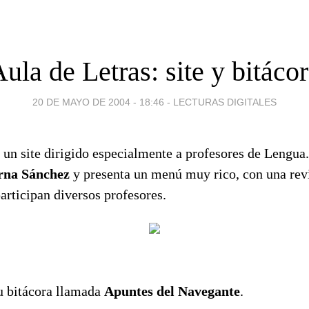
ula de Letras: site y bitáco
20 DE MAYO DE 2004 - 18:46
-
LECTURAS DIGITALES
 un site dirigido especialmente a profesores de Lengua
rna Sánchez
y presenta un menú muy rico, con una rev
articipan diversos profesores.
u bitácora llamada
Apuntes del Navegante
.