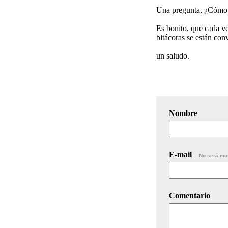
Una pregunta, ¿Cómo s
Es bonito, que cada ve
bitácoras se están con
un saludo.
Nombre
E-mail
No será mo
Comentario