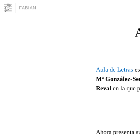
FABIAN
A
Aula de Letras
es
Mª González-Se
Reval
en la que p
Ahora presenta s